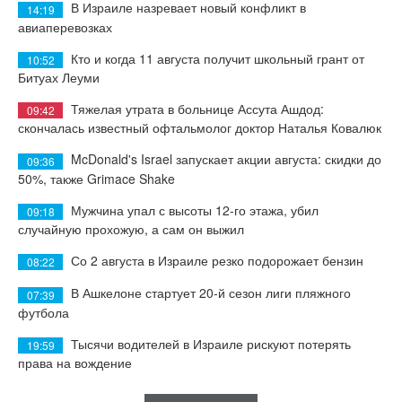
В Израиле назревает новый конфликт в
14:19
авиаперевозках
Кто и когда 11 августа получит школьный грант от
10:52
Битуах Леуми
Тяжелая утрата в больнице Ассута Ашдод:
09:42
скончалась известный офтальмолог доктор Наталья Ковалюк
McDonald's Israel запускает акции августа: скидки до
09:36
50%, также Grimace Shake
Мужчина упал с высоты 12-го этажа, убил
09:18
случайную прохожую, а сам он выжил
Со 2 августа в Израиле резко подорожает бензин
08:22
В Ашкелоне стартует 20-й сезон лиги пляжного
07:39
футбола
Тысячи водителей в Израиле рискуют потерять
19:59
права на вождение