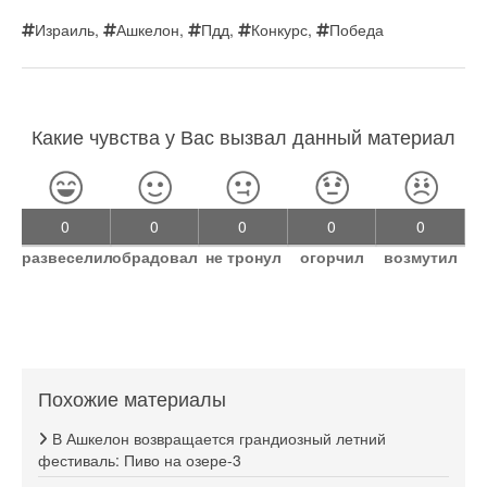
Израиль
,
Ашкелон
,
Пдд
,
Конкурс
,
Победа
Какие чувства у Вас вызвал данный материал
0
0
0
0
0
развеселил
обрадовал
не тронул
огорчил
возмутил
Похожие материалы
В Ашкелон возвращается грандиозный летний
фестиваль: Пиво на озере-3