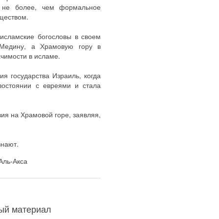
 не более, чем формальное
ществом.
 исламские богословы в своем
 Медину, а Храмовую гору в
ачимости в исламе.
я государства Израиль, когда
востоянии с евреями и стала
ия на Храмовой горе, заявляя,
знают.
Аль-Акса
ный материал