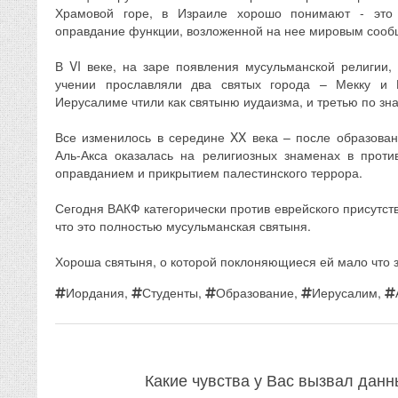
Храмовой горе, в Израиле хорошо понимают - это
оправдание функции, возложенной на нее мировым сооб
В VI веке, на заре появления мусульманской религии,
учении прославляли два святых города – Мекку и
Иерусалиме чтили как святыню иудаизма, и третью по зн
Все изменилось в середине XX века – после образовани
Аль-Акса оказалась на религиозных знаменах в проти
оправданием и прикрытием палестинского террора.
Сегодня ВАКФ категорически против еврейского присутств
что это полностью мусульманская святыня.
Хороша святыня, о которой поклоняющиеся ей мало что 
Иордания
,
Студенты
,
Образование
,
Иерусалим
,
Какие чувства у Вас вызвал дан