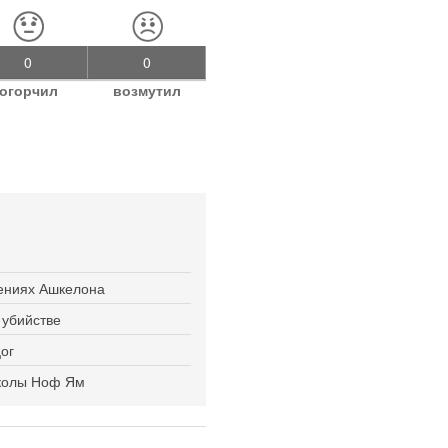
0
0
огорчил
возмутил
ениях Ашкелона
 убийстве
ог
школы Ноф Ям