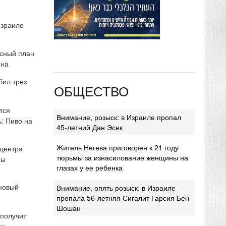
Израиле
сный план
она
бил трех
ОБЩЕСТВО
тся
Внимание, розыск: в Израиле пропал
: Пиво на
45-летний Дан Эсек
Житель Негева приговорен к 21 году
 центра
тюрьмы за изнасилование женщины на
мы
глазах у ее ребенка
 новый
Внимание, опять розыск: в Израиле
пропала 56-летняя Сигалит Гарсия Бен-
Шошан
 получит
ми