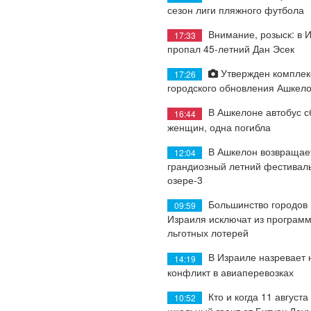
сезон лиги пляжного футбола
Внимание, розыск: в 
17:33
пропал 45-летний Дан Эсек
Утвержден комплек
17:26
городского обновления Ашкел
В Ашкелоне автобус с
16:44
женщин, одна погибла
В Ашкелон возвращае
12:04
грандиозный летний фестиваль
озере-3
Большинство городов
09:59
Израиля исключат из програм
льготных лотерей
В Израиле назревает
14:19
конфликт в авиаперевозках
Кто и когда 11 августа
10:52
школьный грант от Битуах Леу