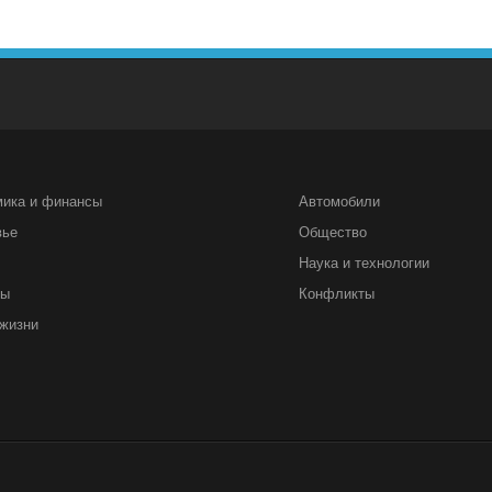
мика и финансы
Автомобили
вье
Общество
Наука и технологии
ты
Конфликты
жизни