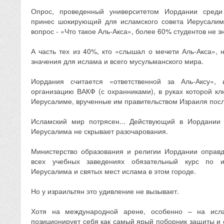
Опрос, проведенный университетом Иордании среди 
принес шокирующий для исламского совета Иерусалима
вопрос - «Что такое Аль-Акса», более 60% студентов не з
А часть тех из 40%, кто «слышал о мечети Аль-Акса», 
значения для ислама и всего мусульманского мира.
Иордания считается «ответственной за Аль-Аксу»,
организацию ВАКФ (с охранниками), в руках которой кл
Иерусалиме, врученные им правительством Израиля пос
Исламский мир потрясен... Действующий в Иордании
Иерусалима не скрывает разочарования.
Министерство образования и религии Иордании оправд
всех учебных заведениях обязательный курс по и
Иерусалима и святых мест ислама в этом городе.
Но у израильтян это удивление не вызывает.
Хотя на международной арене, особенно – на исл
позиционирует себя как самый ярый поборник защиты и 