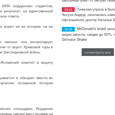
6000 иорданских студентов,
Тяжелая утрата в бол
09:42
 результат: на единственный
Ассута Ашдод: скончалась изв
нали ответа.
офтальмолог доктор Наталья 
не знают ни ее истории, ни ее
McDonald's Israel запу
09:36
акции августа: скидки до 50%, 
Grimace Shake
 и именно она контролирует
ючи от ворот Храмовой горы в
ле Шестидневной войны.
посмотреть все
 Исламский комитет в защиту
ывается и обещает ввести во
зучению исламской истории
амских площадках, Иордания
охраны святых мест ислама на