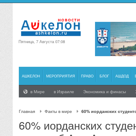
Пятница, 7 Августа 07:08
АШКЕЛОН
МЕРОПРИЯТИЯ
ПРАВО
БЛОГ
АШДОД
в Мире
в Израиле
Экономика и финасы
Главная
Факты в мире
60% иорданских студенто
60% иорданских студе