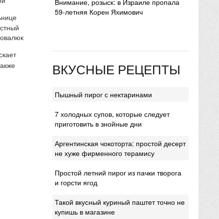
Внимание, розыск: в Израиле пропала
59-летняя Корен Яхимович
ьнице
естный
Ковалюк
скает
ВКУСНЫЕ РЕЦЕПТЫ
также
Пышный пирог с нектаринами
7 холодных супов, которые следует
приготовить в знойные дни
Аргентинская чокоторта: простой десерт
не хуже фирменного терамису
Простой летний пирог из пачки творога
и горсти ягод
Такой вкусный куриный паштет точно не
купишь в магазине