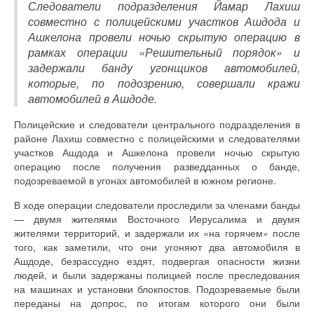
Следователи подразделения Йамар Лахиш
совместно с полицейскими участков Ашдода и
Ашкелона провели ночью скрытую операцию в
рамках операции «Решительный порядок» и
задержали банду угонщиков автомобилей,
которые, по подозрению, совершали кражи
автомобилей в Ашдоде.
Полицейские и следователи центрального подразделения в
районе Лахиш совместно с полицейскими и следователями
участков Ашдода и Ашкелона провели ночью скрытую
операцию после получения разведданных о банде,
подозреваемой в угонах автомобилей в южном регионе.
В ходе операции следователи проследили за членами банды
— двумя жителями Восточного Иерусалима и двумя
жителями территорий, и задержали их «на горячем» после
того, как заметили, что они угоняют два автомобиля в
Ашдоде, безрассудно ездят, подвергая опасности жизни
людей, и были задержаны полицией после преследования
на машинах и установки блокпостов. Подозреваемые были
переданы на допрос, по итогам которого они были