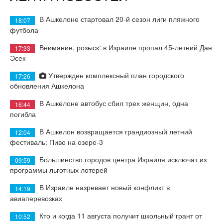
В Ашкелоне стартовал 20-й сезон лиги пляжного
18:07
футбола
Внимание, розыск: в Израиле пропал 45-летний Дан
17:33
Эсек
Утвержден комплексный план городского
17:26
обновления Ашкелона
В Ашкелоне автобус сбил трех женщин, одна
16:44
погибла
В Ашкелон возвращается грандиозный летний
12:04
фестиваль: Пиво на озере-3
Большинство городов центра Израиля исключат из
09:59
программы льготных лотерей
В Израиле назревает новый конфликт в
14:19
авиаперевозках
Кто и когда 11 августа получит школьный грант от
10:52