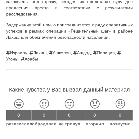
заключены под стражу, сегодня их представят суду для
продления ареста в соответствии с результатами
расследования.
Задержание этой ночью присоединяется к ряду оперативных
успехов в рамках операции «Решительный шаг» в районе
Лахиш для обеспечения безопасности населения.
Израиль
,
Лахиш
,
Ашкелон
,
Ашдод
,
Полиция
,
Угоны
,
Арабы
Какие чувства у Вас вызвал данный материал
0
0
0
0
0
развеселил
обрадовал
не тронул
огорчил
возмутил