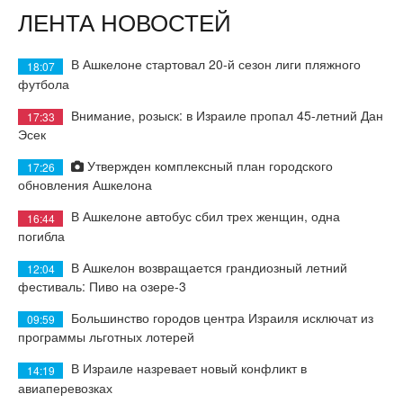
ЛЕНТА НОВОСТЕЙ
В Ашкелоне стартовал 20-й сезон лиги пляжного
18:07
футбола
Внимание, розыск: в Израиле пропал 45-летний Дан
17:33
Эсек
Утвержден комплексный план городского
17:26
обновления Ашкелона
В Ашкелоне автобус сбил трех женщин, одна
16:44
погибла
В Ашкелон возвращается грандиозный летний
12:04
фестиваль: Пиво на озере-3
Большинство городов центра Израиля исключат из
09:59
программы льготных лотерей
В Израиле назревает новый конфликт в
14:19
авиаперевозках