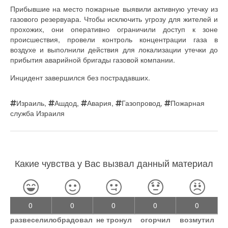
Прибывшие на место пожарные выявили активную утечку из
газового резервуара. Чтобы исключить угрозу для жителей и
прохожих, они оперативно ограничили доступ к зоне
происшествия, провели контроль концентрации газа в
воздухе и выполнили действия для локализации утечки до
прибытия аварийной бригады газовой компании.
Инцидент завершился без пострадавших.
Израиль
,
Ашдод
,
Авария
,
Газопровод
,
Пожарная
служба Израиля
Какие чувства у Вас вызвал данный материал
0
0
0
0
0
развеселил
обрадовал
не тронул
огорчил
возмутил